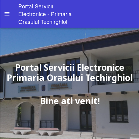
Portal Servicii
Electronice - Primaria
menu
Orasului Techirghiol
Portal Servicii Electronice
Autentificare
Primaria Orasului Techirghiol
Home
Trimite o
sesizare
Bine ati venit!